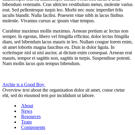
bibendum venenatis. Cras ultricies vestibulum metus, molestie varius
erat. Sed pellentesque turpis leo. Morbi nec nunc imperdiet felis
iaculis blandit. Nulla facilisi. Praesent vitae nibh in lacus finibus
molestie. Vivamus cursus ac ipsum vitae tempus.
Curabitur maximus mollis maximus. Aenean pretium ac lectus non
semper. In egestas, libero vel fringilla efficitur, dolor lectus fringilla
diam, sed bibendum lacus mauris in leo. Nullam congue lorem enim,
sit amet lobortis magna faucibus eu. Duis in dolor ligula. In
scelerisque nisl ut nisl auctor, at dictum enim consequat. Aenean erat
mauris, tempor et sagittis non, sagittis in turpis. Suspendisse potenti.
Nam mollis lacus quis tempus bibendum.
Archie is a Good Boy
Overview text about the organization dolor sit amet, conse ctetur
elit, sed do eiusmod tem por incididunt ut labore.
About
News
Resources
Team
Components