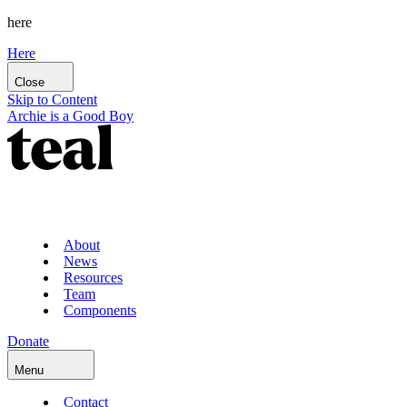
here
Here
Close
Skip to Content
Archie is a Good Boy
About
News
Resources
Team
Components
Donate
Menu
Contact